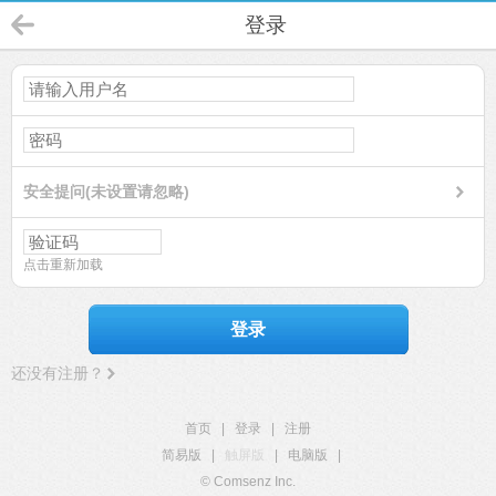
登录
安全提问(未设置请忽略)
点击重新加载
登录
还没有注册？
首页
|
登录
|
注册
简易版
|
触屏版
|
电脑版
|
© Comsenz Inc.