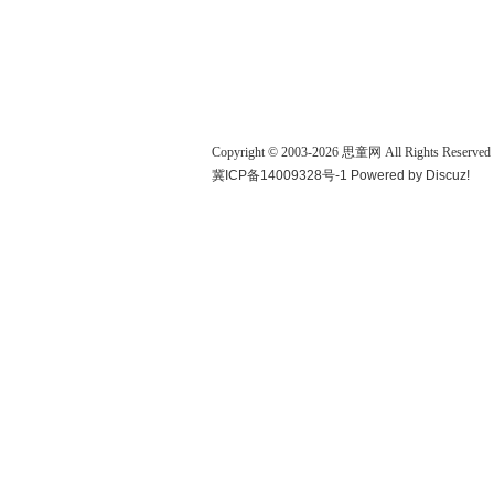
Copyright © 2003-
2026
思童网
All Rights Reserved
冀ICP备14009328号-1
Powered by
Discuz!