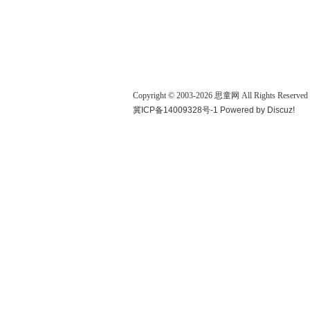
Copyright © 2003-
2026
思童网
All Rights Reserved
冀ICP备14009328号-1
Powered by
Discuz!