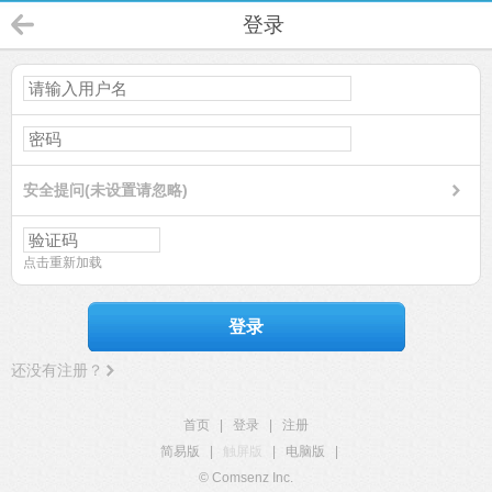
登录
安全提问(未设置请忽略)
点击重新加载
登录
还没有注册？
首页
|
登录
|
注册
简易版
|
触屏版
|
电脑版
|
© Comsenz Inc.