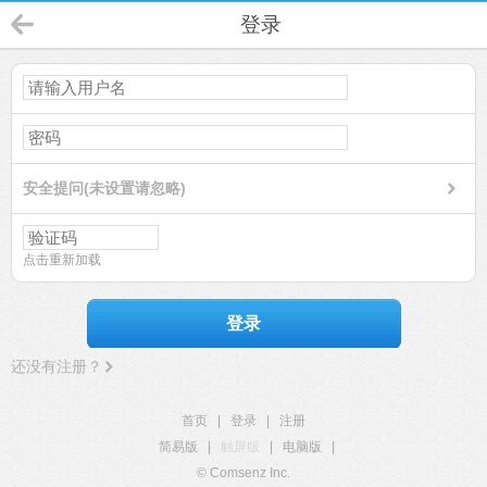
登录
安全提问(未设置请忽略)
点击重新加载
登录
还没有注册？
首页
|
登录
|
注册
简易版
|
触屏版
|
电脑版
|
© Comsenz Inc.