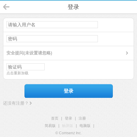
登录
安全提问(未设置请忽略)
点击重新加载
登录
还没有注册？
首页
|
登录
|
注册
简易版
|
触屏版
|
电脑版
|
© Comsenz Inc.