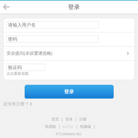
登录
安全提问(未设置请忽略)
点击重新加载
登录
还没有注册？
首页
|
登录
|
注册
简易版
|
触屏版
|
电脑版
|
© Comsenz Inc.