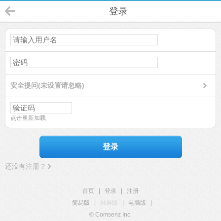
登录
安全提问(未设置请忽略)
点击重新加载
登录
还没有注册？
首页
|
登录
|
注册
简易版
|
触屏版
|
电脑版
|
© Comsenz Inc.