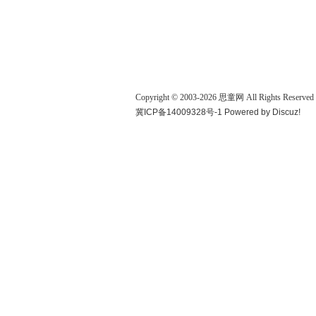
Copyright © 2003-
2026
思童网
All Rights Reserved
冀ICP备14009328号-1
Powered by
Discuz!