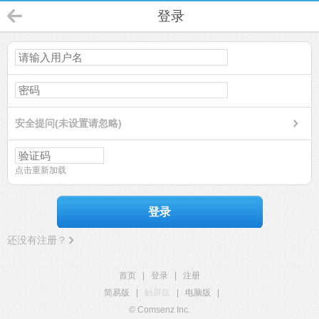
登录
安全提问(未设置请忽略)
点击重新加载
登录
还没有注册？
首页
|
登录
|
注册
简易版
|
触屏版
|
电脑版
|
© Comsenz Inc.