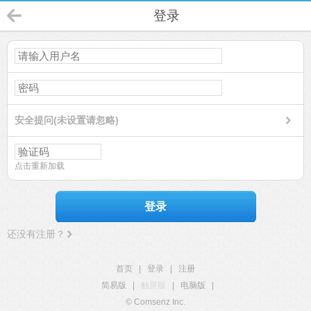
登录
安全提问(未设置请忽略)
点击重新加载
登录
还没有注册？
首页
|
登录
|
注册
简易版
|
触屏版
|
电脑版
|
© Comsenz Inc.