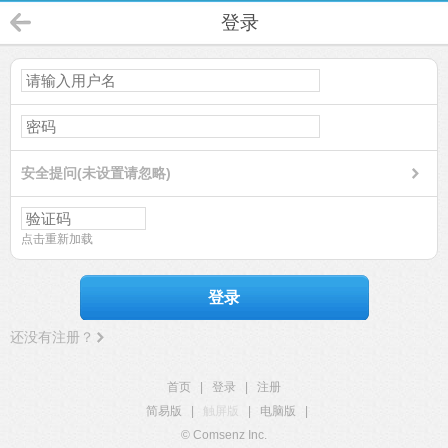
登录
安全提问(未设置请忽略)
点击重新加载
登录
还没有注册？
首页
|
登录
|
注册
简易版
|
触屏版
|
电脑版
|
© Comsenz Inc.