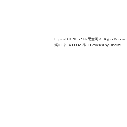
Copyright © 2003-
2026
思童网
All Rights Reserved
冀ICP备14009328号-1
Powered by
Discuz!