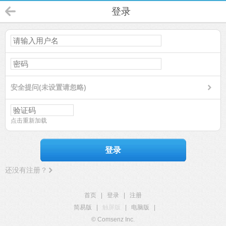
登录
安全提问(未设置请忽略)
点击重新加载
登录
还没有注册？
首页
|
登录
|
注册
简易版
|
触屏版
|
电脑版
|
© Comsenz Inc.