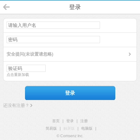
登录
安全提问(未设置请忽略)
点击重新加载
登录
还没有注册？
首页
|
登录
|
注册
简易版
|
触屏版
|
电脑版
|
© Comsenz Inc.