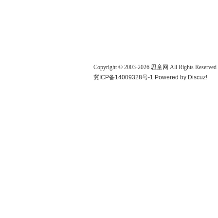
Copyright © 2003-
2026
思童网
All Rights Reserved
冀ICP备14009328号-1
Powered by
Discuz!