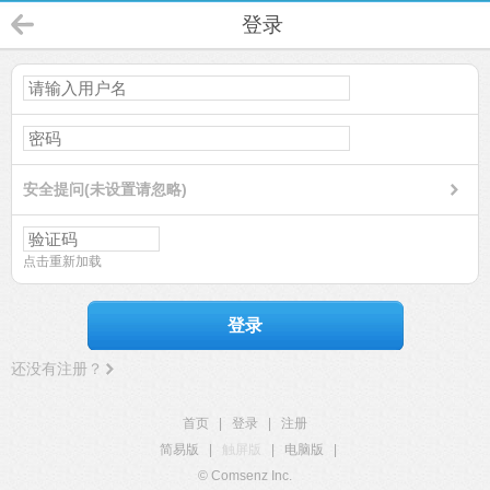
登录
安全提问(未设置请忽略)
点击重新加载
登录
还没有注册？
首页
|
登录
|
注册
简易版
|
触屏版
|
电脑版
|
© Comsenz Inc.