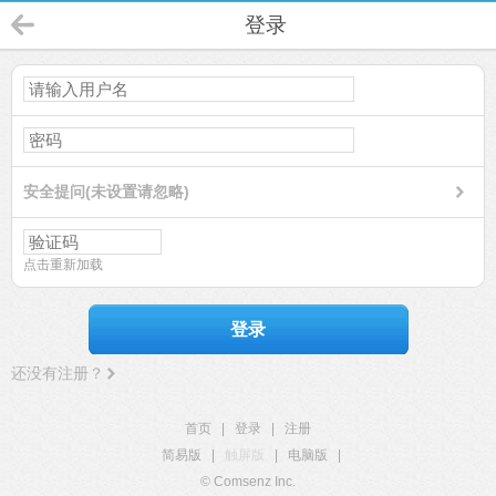
登录
安全提问(未设置请忽略)
点击重新加载
登录
还没有注册？
首页
|
登录
|
注册
简易版
|
触屏版
|
电脑版
|
© Comsenz Inc.