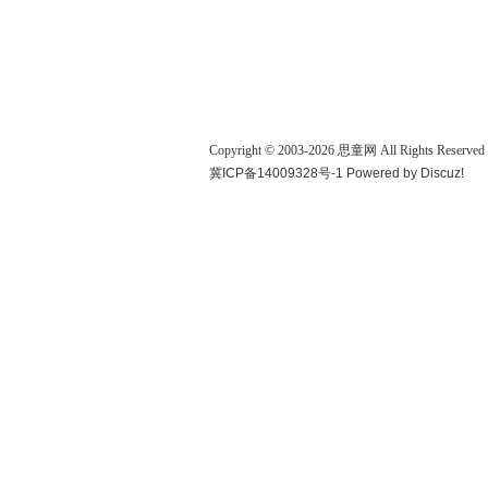
Copyright © 2003-
2026
思童网
All Rights Reserved
冀ICP备14009328号-1
Powered by
Discuz!