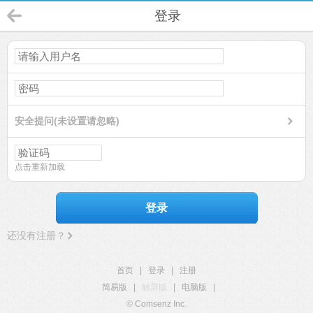
登录
安全提问(未设置请忽略)
点击重新加载
登录
还没有注册？
首页
|
登录
|
注册
简易版
|
触屏版
|
电脑版
|
© Comsenz Inc.