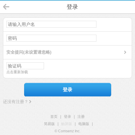
登录
安全提问(未设置请忽略)
点击重新加载
登录
还没有注册？
首页
|
登录
|
注册
简易版
|
触屏版
|
电脑版
|
© Comsenz Inc.