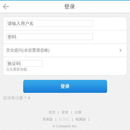
登录
安全提问(未设置请忽略)
点击重新加载
登录
还没有注册？
首页
|
登录
|
注册
简易版
|
触屏版
|
电脑版
|
© Comsenz Inc.