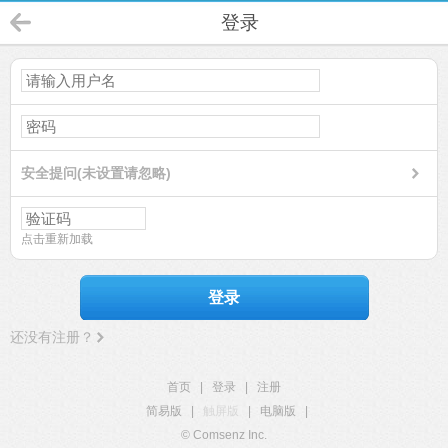
登录
安全提问(未设置请忽略)
点击重新加载
登录
还没有注册？
首页
|
登录
|
注册
简易版
|
触屏版
|
电脑版
|
© Comsenz Inc.