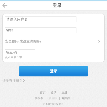
登录
安全提问(未设置请忽略)
点击重新加载
登录
还没有注册？
首页
|
登录
|
注册
简易版
|
触屏版
|
电脑版
|
© Comsenz Inc.