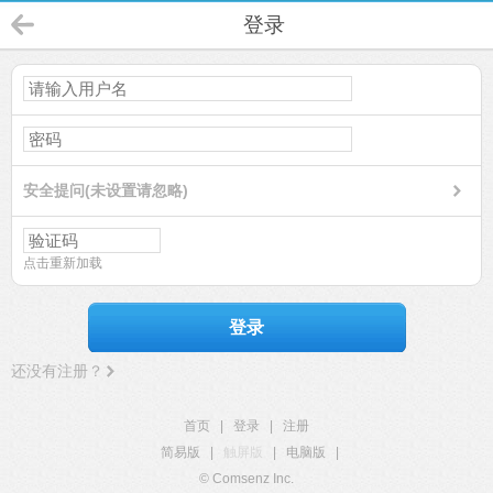
登录
安全提问(未设置请忽略)
点击重新加载
登录
还没有注册？
首页
|
登录
|
注册
简易版
|
触屏版
|
电脑版
|
© Comsenz Inc.