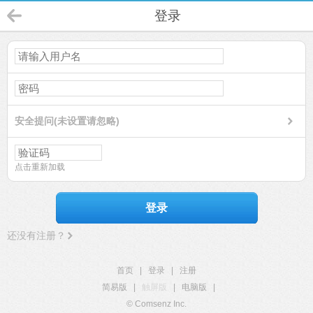
登录
安全提问(未设置请忽略)
点击重新加载
登录
还没有注册？
首页
|
登录
|
注册
简易版
|
触屏版
|
电脑版
|
© Comsenz Inc.