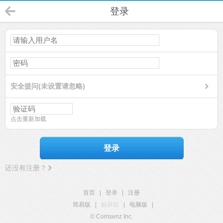
登录
安全提问(未设置请忽略)
点击重新加载
登录
还没有注册？
首页
|
登录
|
注册
简易版
|
触屏版
|
电脑版
|
© Comsenz Inc.