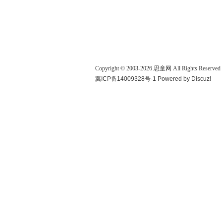
Copyright © 2003-
2026
思童网
All Rights Reserved
冀ICP备14009328号-1
Powered by
Discuz!