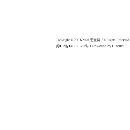
Copyright © 2003-
2026
思童网
All Rights Reserved
冀ICP备14009328号-1
Powered by
Discuz!