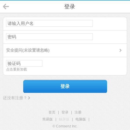
登录
安全提问(未设置请忽略)
点击重新加载
登录
还没有注册？
首页
|
登录
|
注册
简易版
|
触屏版
|
电脑版
|
© Comsenz Inc.