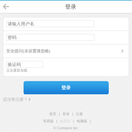
登录
安全提问(未设置请忽略)
点击重新加载
登录
还没有注册？
首页
|
登录
|
注册
简易版
|
触屏版
|
电脑版
|
© Comsenz Inc.