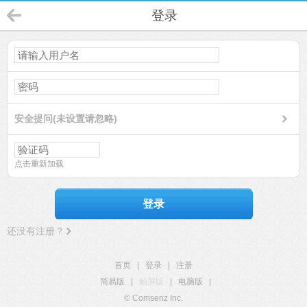
登录
安全提问(未设置请忽略)
点击重新加载
登录
还没有注册？
首页
|
登录
|
注册
简易版
|
触屏版
|
电脑版
|
© Comsenz Inc.