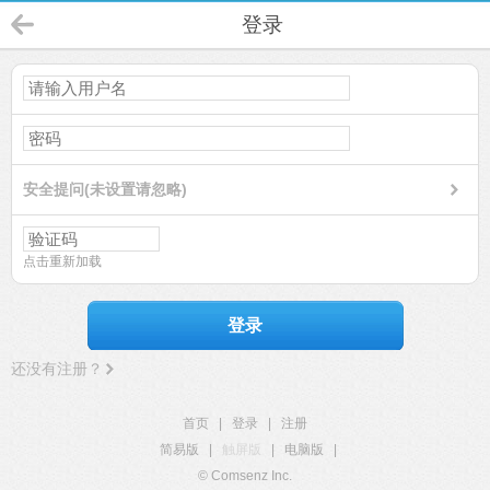
登录
安全提问(未设置请忽略)
点击重新加载
登录
还没有注册？
首页
|
登录
|
注册
简易版
|
触屏版
|
电脑版
|
© Comsenz Inc.