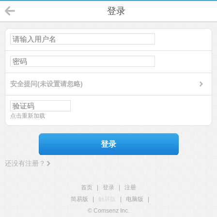
登录
安全提问(未设置请忽略)
点击重新加载
登录
还没有注册？
首页
|
登录
|
注册
简易版
|
触屏版
|
电脑版
|
© Comsenz Inc.