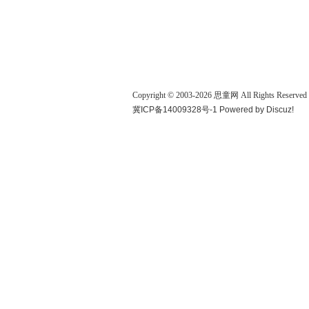
Copyright © 2003-
2026
思童网
All Rights Reserved
冀ICP备14009328号-1
Powered by
Discuz!