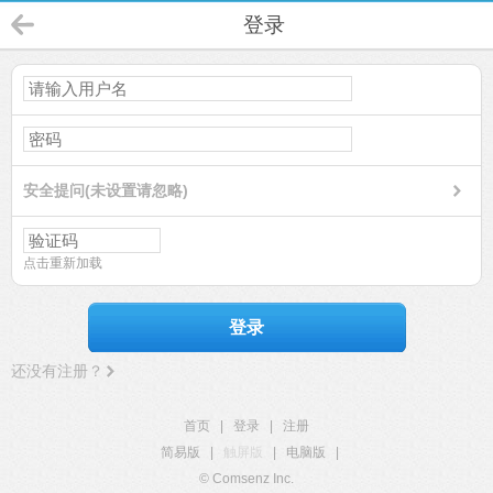
登录
安全提问(未设置请忽略)
点击重新加载
登录
还没有注册？
首页
|
登录
|
注册
简易版
|
触屏版
|
电脑版
|
© Comsenz Inc.