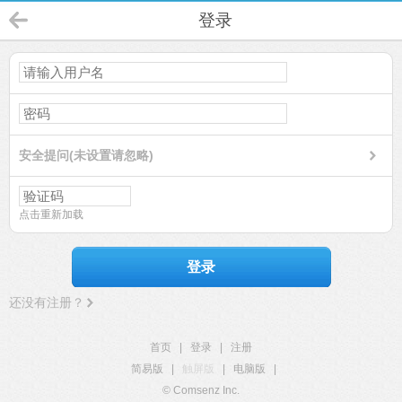
登录
安全提问(未设置请忽略)
点击重新加载
登录
还没有注册？
首页
|
登录
|
注册
简易版
|
触屏版
|
电脑版
|
© Comsenz Inc.