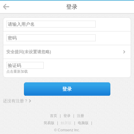
登录
安全提问(未设置请忽略)
点击重新加载
登录
还没有注册？
首页
|
登录
|
注册
简易版
|
触屏版
|
电脑版
|
© Comsenz Inc.