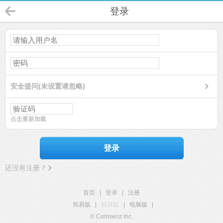
登录
安全提问(未设置请忽略)
点击重新加载
登录
还没有注册？
首页
|
登录
|
注册
简易版
|
触屏版
|
电脑版
|
© Comsenz Inc.