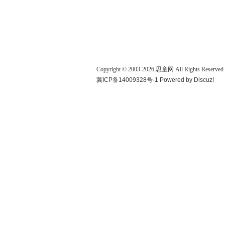
Copyright © 2003-
2026
思童网
All Rights Reserved
冀ICP备14009328号-1
Powered by
Discuz!