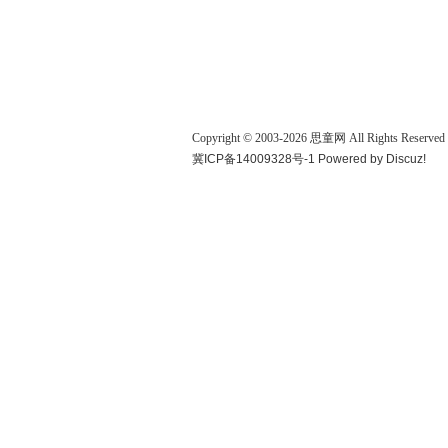
Copyright © 2003-
2026
思童网
All Rights Reserved
冀ICP备14009328号-1
Powered by
Discuz!