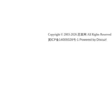
Copyright © 2003-
2026
思童网
All Rights Reserved
冀ICP备14009328号-1
Powered by
Discuz!