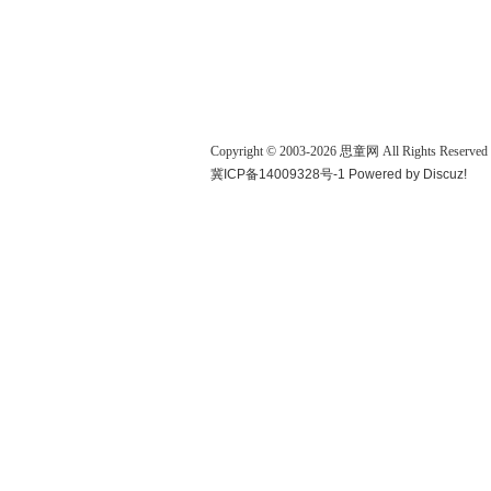
Copyright © 2003-
2026
思童网
All Rights Reserved
冀ICP备14009328号-1
Powered by
Discuz!