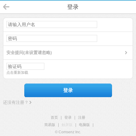
登录
安全提问(未设置请忽略)
点击重新加载
登录
还没有注册？
首页
|
登录
|
注册
简易版
|
触屏版
|
电脑版
|
© Comsenz Inc.