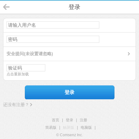
登录
安全提问(未设置请忽略)
点击重新加载
登录
还没有注册？
首页
|
登录
|
注册
简易版
|
触屏版
|
电脑版
|
© Comsenz Inc.