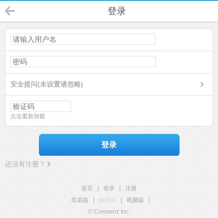
登录
安全提问(未设置请忽略)
点击重新加载
登录
还没有注册？
首页
|
登录
|
注册
简易版
|
触屏版
|
电脑版
|
© Comsenz Inc.