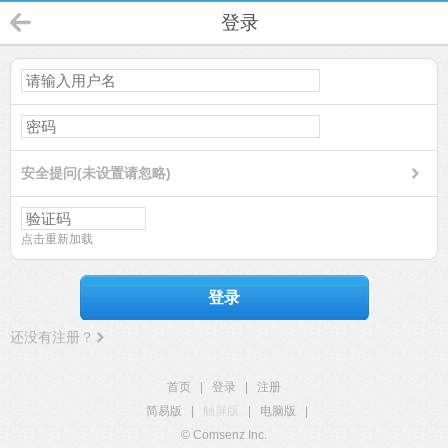
登录
安全提问(未设置请忽略)
点击重新加载
登录
还没有注册？
首页
|
登录
|
注册
简易版
|
触屏版
|
电脑版
|
© Comsenz Inc.