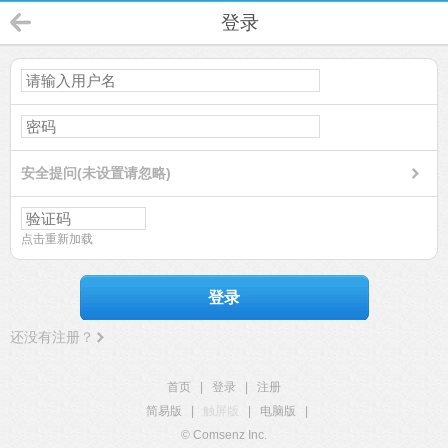
登录
安全提问(未设置请忽略)
点击重新加载
登录
还没有注册？
首页
|
登录
|
注册
简易版
|
触屏版
|
电脑版
|
© Comsenz Inc.