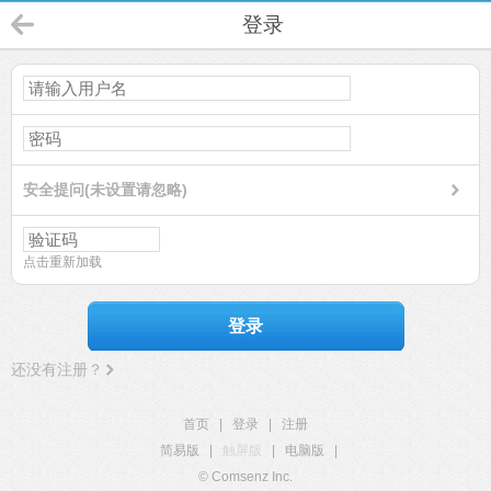
登录
安全提问(未设置请忽略)
点击重新加载
登录
还没有注册？
首页
|
登录
|
注册
简易版
|
触屏版
|
电脑版
|
© Comsenz Inc.