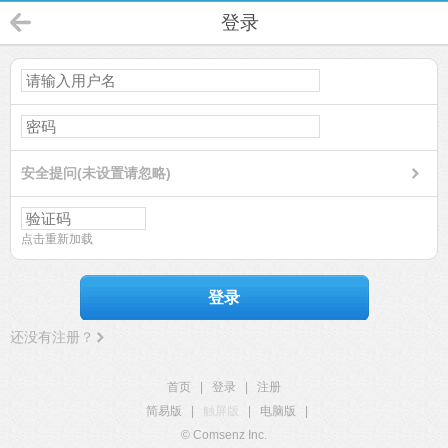
登录
安全提问(未设置请忽略)
点击重新加载
登录
还没有注册？
首页
|
登录
|
注册
简易版
|
触屏版
|
电脑版
|
© Comsenz Inc.